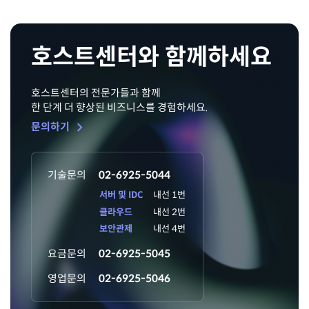
호스트센터와 함께하세요
호스트센터의 전문가들과 함께
한 단계 더 향상된 비즈니스를 경험하세요.
chevron_right
문의하기
기술문의
02-6925-5044
서버 및 IDC
내선 1번
클라우드
내선 2번
보안관제
내선 4번
요금문의
02-6925-5045
영업문의
02-6925-5046