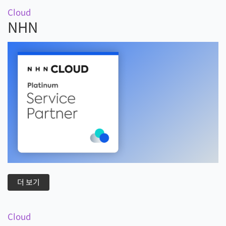
Cloud
NHN
더 보기
Cloud