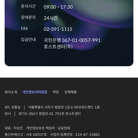
문의시간
09:00 ~ 17:30
장애문의
24시간
FAX
02-591-1115
입금안내
국민은행 367-01-0057-991
호스트센터(주)
회사소개
개인정보처리방침
약관
인재채용
|
IDC 상황실
서울특별시 서초구 법원로 1길 6 SK브로드밴드 1층
|
본사
경기도 성남시 창업로 42, 701호 호스트센터
대표 : 차성진
개인정보보호 책임자 : 남궁정태
통신판매신고 : 서초 08207호
사업자 등록번호 : 214-87-12881