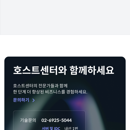
호스트센터와 함께하세요
호스트센터의 전문가들과 함께
한 단계 더 향상된 비즈니스를 경험하세요.
chevron_right
문의하기
기술문의
02-6925-5044
서버 및 IDC
내선 1번